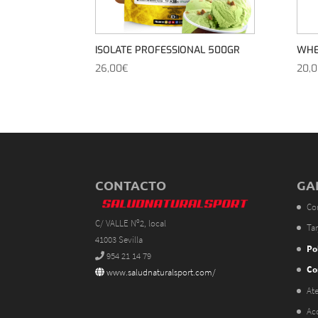
ISOLATE PROFESSIONAL 500GR
WHE
26,00
€
20,
CONTACTO
GA
Co
C/ VALLE Nº2, local
Tar
41003 Sevilla
Po
954 21 14 79
Co
www.saludnaturalsport.com/
Ate
Ac