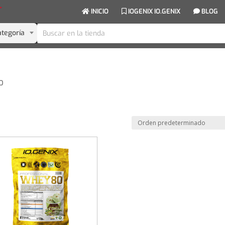
INICIO
IOGENIX IO.GENIX
BLOG
ategoría
HO