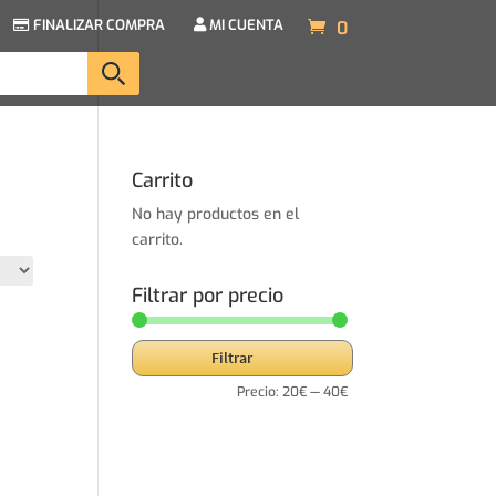
FINALIZAR COMPRA
MI CUENTA
0
Carrito
No hay productos en el
carrito.
Filtrar por precio
Precio
Precio
Filtrar
mínimo
máximo
Precio:
20€
—
40€