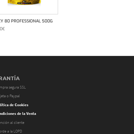
Y 80 PROFESSIONAL 500G
00
€
RANTÍA
mpra segura SSL
jeta o Paypal
lítica de Cookies
ndiciones de la Venta
nción al cliente
orde a la LOPD