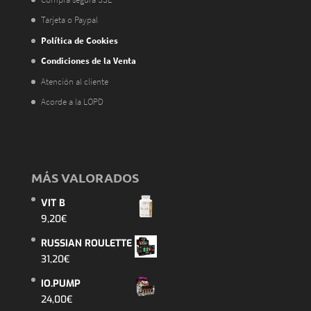
Tarjeta o Paypal
Política de Cookies
Condiciones de la Venta
Atención al cliente
Acorde a la LOPD
MÁS VALORADOS
VIT B
9,20
€
RUSSIAN ROULETTE
31,20
€
IO.PUMP
24,00
€