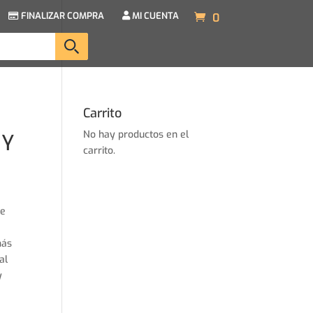
FINALIZAR COMPRA
MI CUENTA
0
Carrito
No hay productos en el
HY
carrito.
de
más
al
y