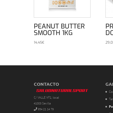
PEANUT BUTTER
PR
SMOOTH 1KG
D
14,45
€
29,
CONTACTO
GA
Co
C/ VALLE Nº2, local
Tar
41003 Sevilla
Po
954 21 14 79