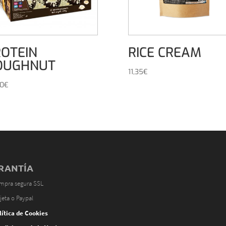
OTEIN
RICE CREAM
OUGHNUT
11,35
€
00
€
RANTÍA
mpra segura SSL
jeta o Paypal
lítica de Cookies