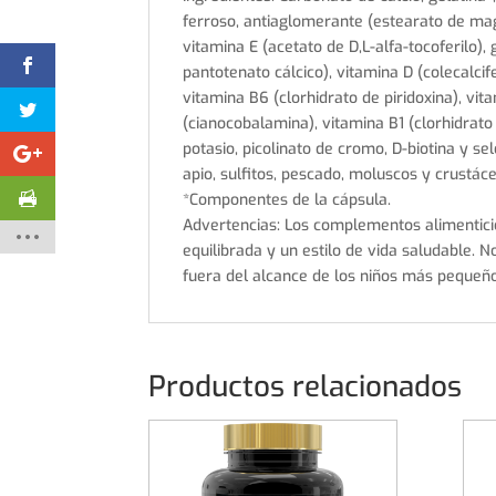
ferroso, antiaglomerante (estearato de magn
vitamina E (acetato de D,L-alfa-tocoferilo)
pantotenato cálcico), vitamina D (colecalcife
vitamina B6 (clorhidrato de piridoxina), vit
(cianocobalamina), vitamina B1 (clorhidrato
potasio, picolinato de cromo, D-biotina y se
apio, sulfitos, pescado, moluscos y crustác
*Componentes de la cápsula.
Advertencias: Los complementos alimenticio
equilibrada y un estilo de vida saludable.
fuera del alcance de los niños más pequeño
Productos relacionados