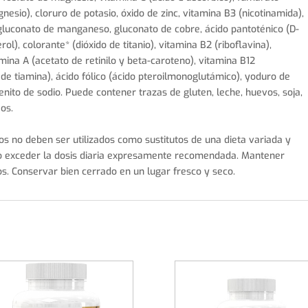
esio), cloruro de potasio, óxido de zinc, vitamina B3 (nicotinamida),
, gluconato de manganeso, gluconato de cobre, ácido pantoténico (D-
rol), colorante* (dióxido de titanio), vitamina B2 (riboflavina),
amina A (acetato de retinilo y beta-caroteno), vitamina B12
 de tiamina), ácido fólico (ácido pteroilmonoglutámico), yoduro de
lenito de sodio. Puede contener trazas de gluten, leche, huevos, soja,
eos.
s no deben ser utilizados como sustitutos de una dieta variada y
 No exceder la dosis diaria expresamente recomendada. Mantener
s. Conservar bien cerrado en un lugar fresco y seco.