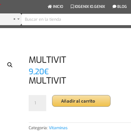
INICIO
IOGENIX IO.GENIX
BLOG
×
MULTIVIT
9,20
€
MULTIVIT
MULTIVIT
Añadir al carrito
cantidad
Categoría:
Vitaminas