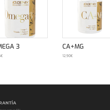
MEGA 3
CA+MG
5
€
12,90
€
RANTÍA