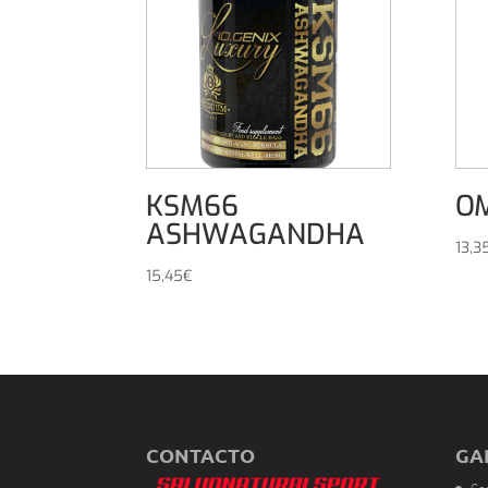
KSM66
O
ASHWAGANDHA
13,3
15,45
€
CONTACTO
GA